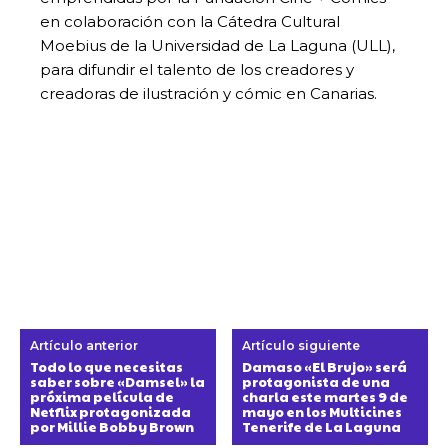
en colaboración con la Cátedra Cultural
Moebius de la Universidad de La Laguna (ULL),
para difundir el talento de los creadores y
creadoras de ilustración y cómic en Canarias.
Artículo anterior
Artículo siguiente
Todo lo que necesitas
Damaso «El Brujo» será
saber sobre «Damsel» la
protagonista de una
próxima película de
charla este martes 9 de
Netflix protagonizada
mayo en los Multicines
por Millie Bobby Brown
Tenerife de La Laguna