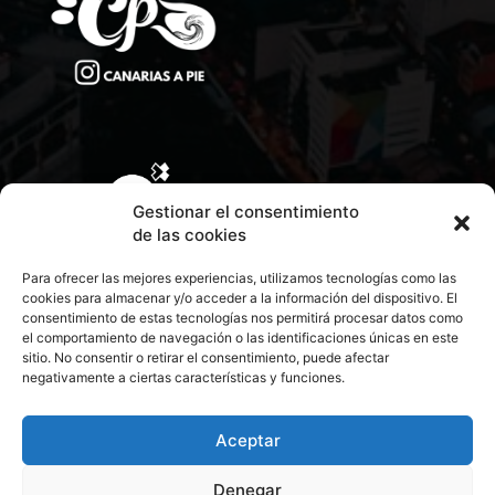
Gestionar el consentimiento
de las cookies
Para ofrecer las mejores experiencias, utilizamos tecnologías como las
cookies para almacenar y/o acceder a la información del dispositivo. El
consentimiento de estas tecnologías nos permitirá procesar datos como
el comportamiento de navegación o las identificaciones únicas en este
sitio. No consentir o retirar el consentimiento, puede afectar
negativamente a ciertas características y funciones.
CONTACTA CON NOSOTROS
POLÍTICA DE PRIVACIDAD
Aceptar
Denegar
POLÍTICA DE COOKIES