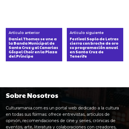
Artículo anterior
Artículo siguiente
Daniel Thomas se une a
Festival Soplo de Letras
la Banda Municipal de
cierra con broche de oro
Santa Cruz y al Canarias
su programación anual
Góspel Choir en la Plaza
en Santa Cruz de
del Príncipe
Tenerife
Sobre Nosotros
Culturamania.com es un portal web dedicado a la cultura
en todas sus formas: ofrece entrevistas, artículos de
opinión, recomendaciones de cine y series, crónicas de
eventos, arte, literatura y colaboraciones con creadores,