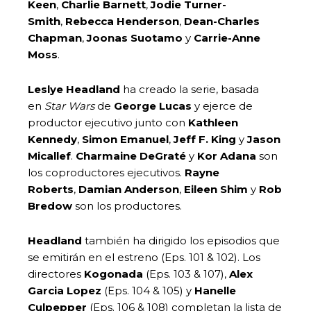
Keen
,
Charlie Barnett
,
Jodie Turner-
Smith
,
Rebecca Henderson
,
Dean-Charles
Chapman
,
Joonas Suotamo
y
Carrie-Anne
Moss
.
Leslye Headland
ha creado la serie, basada
en
Star Wars
de
George Lucas
y ejerce de
productor ejecutivo junto con
Kathleen
Kennedy
,
Simon Emanuel
,
Jeff F. King
y
Jason
Micallef
.
Charmaine DeGraté
y
Kor Adana
son
los coproductores ejecutivos.
Rayne
Roberts
,
Damian Anderson
,
Eileen Shim
y
Rob
Bredow
son los productores.
Headland
también ha dirigido los episodios que
se emitirán en el estreno (Eps. 101 & 102). Los
directores
Kogonada
(Eps. 103 & 107),
Alex
Garcia
Lopez
(Eps. 104 & 105) y
Hanelle
Culpepper
(Eps. 106 & 108) completan la lista de