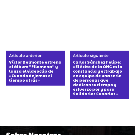
Artículo anterior
Artículo siguiente
Víctor Belmonte estrena
Carlos Sánchez Felipe:
el álbum “Filomena” y
«El éxito de la ONG es la
lanza el videoclip de
constancia y el trabajo
«Cuando dejemos el
en equipo de una serie
tiempo atrás»
de personas que
dedican su tiempo y
esfuerzo por y para
Solidarios Canarios»
Sobre Nosotros