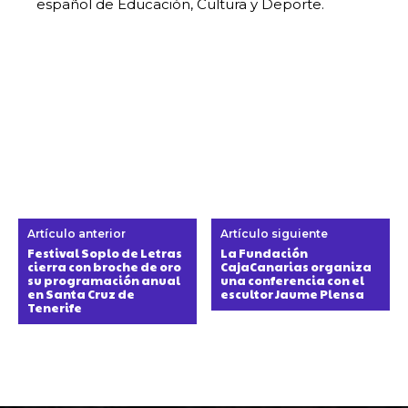
español de Educación, Cultura y Deporte.
Artículo anterior
Artículo siguiente
Festival Soplo de Letras
La Fundación
cierra con broche de oro
CajaCanarias organiza
su programación anual
una conferencia con el
en Santa Cruz de
escultor Jaume Plensa
Tenerife