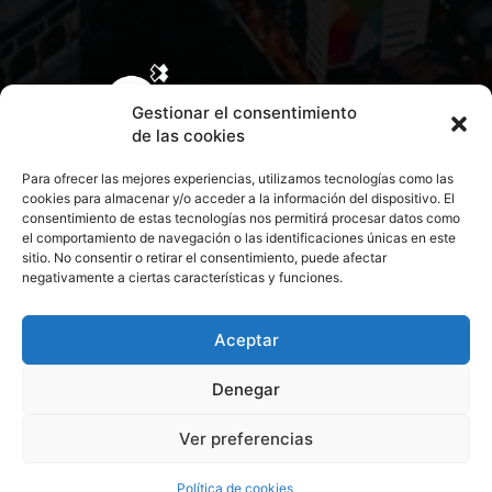
Gestionar el consentimiento
de las cookies
Para ofrecer las mejores experiencias, utilizamos tecnologías como las
cookies para almacenar y/o acceder a la información del dispositivo. El
consentimiento de estas tecnologías nos permitirá procesar datos como
el comportamiento de navegación o las identificaciones únicas en este
sitio. No consentir o retirar el consentimiento, puede afectar
negativamente a ciertas características y funciones.
CONTACTA CON NOSOTROS
POLÍTICA DE PRIVACIDAD
Aceptar
Denegar
POLÍTICA DE COOKIES
Ver preferencias
© 2026 Todos los derechos reservados. Culturamanía
Política de cookies