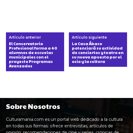
Artículo anterior
Artículo siguiente
El Conservatorio
La Casa Ábaco
Profesional forma a 40
potenciará su actividad
alumnos de escuelas
de conciertos y teatro en
municipales con el
su nueva apuesta por el
proyecto Programas
ocio y la cultura
Avanzados
Sobre Nosotros
Culturamania.com es un portal web dedicado a la cultura
en todas sus formas: ofrece entrevistas, artículos de
opinión, recomendaciones de cine y series, crónicas de