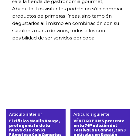
será la tienda de gastronomía gourmet,
Abaquito. Los visitantes podrán no sólo comprar
productos de primeras líneas, sino también
degustarlos allí mismo en combinación con su
suculenta carta de vinos, todos ellos con
posibilidad de ser servidos por copa.
Artículo anterior
Artículo siguiente
El clásico Moulin Rouge,
VÉRTIGO FILMS presente
protagonista de la
en la 76ª edición del
nueva cita con la
Festival de Cannes, con 3
Filmoteca CajaCanarias
películas en Sección