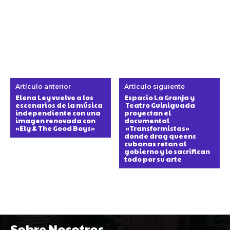
Artículo anterior
Artículo siguiente
Elena Ley vuelve a los
Espacio La Granja y
escenarios de la música
Teatro Guiniguada
independiente con una
proyectan el
imagen renovada con
documental
«Ely & The Good Boys»
«Transformistas»
donde drag queens
cubanas retan al
gobierno y lo sacrifican
todo por su arte
Sobre Nosotros