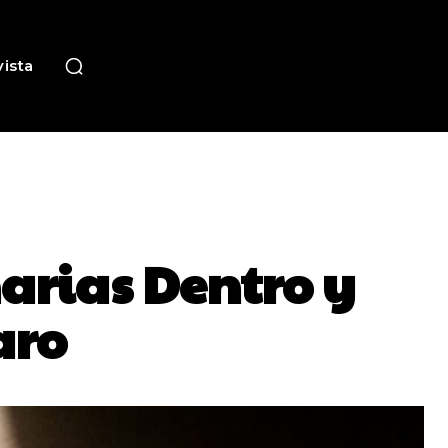
ista
arias Dentro y
aro