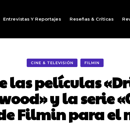
Entrevistas Y Reportajes
Reseñas & Críticas
Rev
CINE & TELEVISIÓN
FILMIN
e las películas «D
ood» y la serie «G
e Filmin para el 