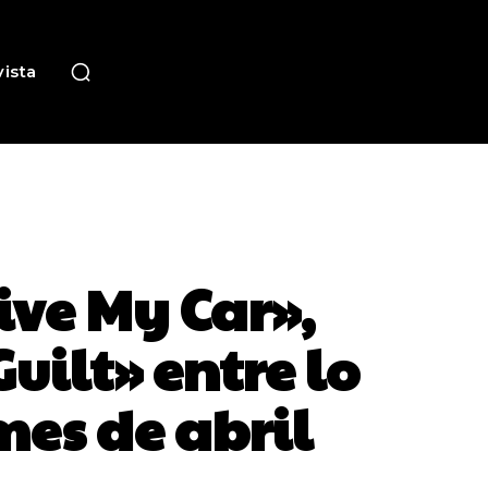
ista
rive My Car»,
uilt» entre lo
mes de abril