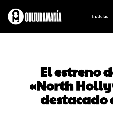
Noticias
El estreno d
«North Hollyw
destacado d