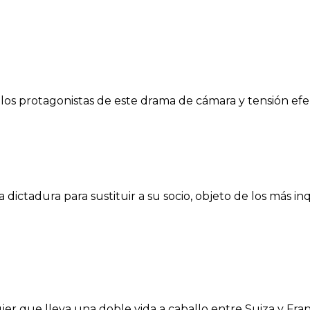
s protagonistas de este drama de cámara y tensión eferv
dictadura para sustituir a su socio, objeto de los más i
er que lleva una doble vida a caballo entre Suiza y Franc