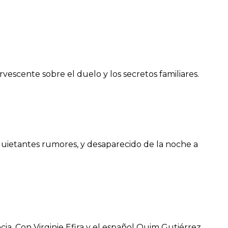
escente sobre el duelo y los secretos familiares.
nquietantes rumores, y desaparecido de la noche a
ia. Con Virginie Efira y el español Quim Gutiérrez,