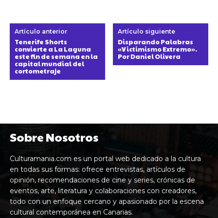
Artículo anterior
Artículo siguiente
Tenerife Shorts
Disparando Palabras
convierte a La Laguna
«Victimismo Extremo».
este fin de semana en la
Por Daniel Olivera
capital mundial del
cortometraje
Sobre Nosotros
Culturamania.com es un portal web dedicado a la cultura
en todas sus formas: ofrece entrevistas, artículos de
opinión, recomendaciones de cine y series, crónicas de
eventos, arte, literatura y colaboraciones con creadores,
todo con un enfoque cercano y apasionado por la escena
cultural contemporánea en Canarias.