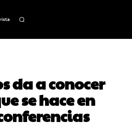
ista
os da a conocer
que se hace en
 conferencias