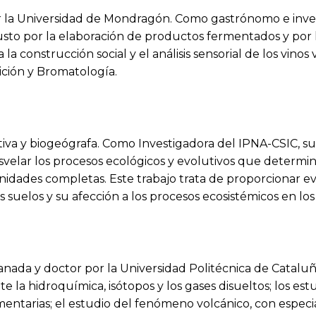
r la Universidad de Mondragón. Como gastrónomo e inve
to por la elaboración de productos fermentados y por la
la construcción social y el análisis sensorial de los vino
ición y Bromatología.
iva y biogeógrafa. Como Investigadora del IPNA-CSIC, su 
elar los procesos ecológicos y evolutivos que determinan
idades completas. Este trabajo trata de proporcionar eva
os suelos y su afección a los procesos ecosistémicos en lo
nada y doctor por la Universidad Politécnica de Cataluña
 la hidroquímica, isótopos y los gases disueltos; los est
ntarias; el estudio del fenómeno volcánico, con especial 