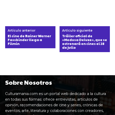
Artículo anterior
Artículo siguiente
El cine de Rainer Werner
Tráiler oficial de
Fassbinder llega a
«Medusa Deluxe», que se
Filmin
estrenará en cines el 28
de julio
Sobre Nosotros
Culturamania.com es un portal web dedicado a la cultura
en todas sus formas: ofrece entrevistas, artículos de
opinión, recomendaciones de cine y series, crónicas de
eventos, arte, literatura y colaboraciones con creadores,