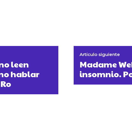
Artículo siguiente
 no leen
Madame Web:
 no hablar
insomnio. Po
 Ro