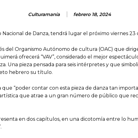
Culturamanía
febrero 18, 2024
 Nacional de Danza, tendrá lugar el próximo viernes 23 d
vés del Organismo Autónomo de cultura (OAC) que dirige
ro Guimerá ofrecerá “VAV”, considerado el mejor espectác
. Una pieza pensada para seis intérpretes y que simboliza
beto hebrero su título.
ala que “poder contar con esta pieza de danza tan impor
a artística que atrae a un gran número de público que re
resenta en dos capítulos, en una dicotomía entre lo human
.