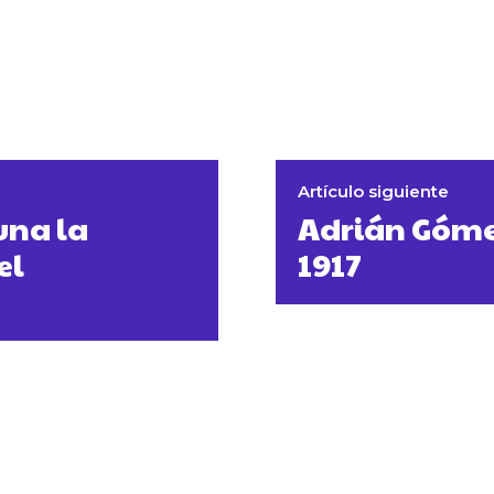
Artículo siguiente
una la
Adrián Gómez
el
1917