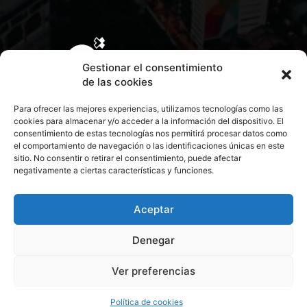
Gestionar el consentimiento
de las cookies
Para ofrecer las mejores experiencias, utilizamos tecnologías como las
cookies para almacenar y/o acceder a la información del dispositivo. El
consentimiento de estas tecnologías nos permitirá procesar datos como
el comportamiento de navegación o las identificaciones únicas en este
sitio. No consentir o retirar el consentimiento, puede afectar
negativamente a ciertas características y funciones.
CONTACTA CON NOSOTROS
POLÍTICA DE PRIVACIDAD
Aceptar
Denegar
POLÍTICA DE COOKIES
Ver preferencias
© 2026 Todos los derechos reservados. Culturamanía
Política de cookies