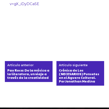
v=gX_iDyDCa5E
Artículo anterior
Artículo siguiente
Pau Roca: De la música a
Crónica de Los
la literatura, un viaje a
(NECESARIOS) Punsetes
través de la creatividad
en el Aguere Cultural.
Por Jonathan Medina