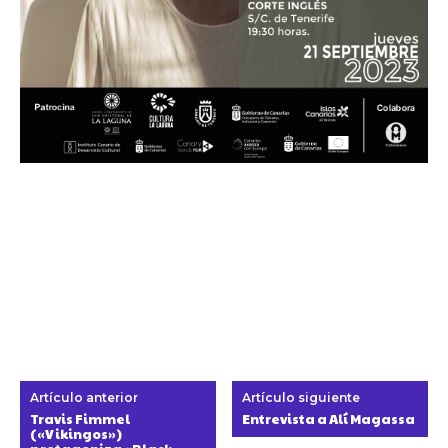
Artículo anterior
Artículo siguiente
Travis Fimmel
Entrevista a Alí Magassa
(«Vikingos»)