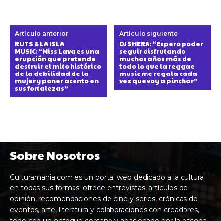
Artículo anterior
Artículo siguiente
RUTS & LA ISLA
DJ SHERA: “Espero poder
MUSIC: “Miss Lava es una
seguir disfrutando
erupción que pretende
muchos años más de
destruir el mito histórico
todo lo que la reggae
de la debilidad de la
music me regala cada
mujer y poner acento en
vez que voy a pinchar”
sus fortalezas”
Sobre Nosotros
Culturamania.com es un portal web dedicado a la cultura
en todas sus formas: ofrece entrevistas, artículos de
opinión, recomendaciones de cine y series, crónicas de
eventos, arte, literatura y colaboraciones con creadores,
todo con un enfoque cercano y apasionado por la escena