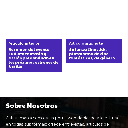
Artículo anterior
Artículo siguiente
Resumen del evento
Se lanza Cineclick,
Tudum: Fantasía y
plataforma de cine
acción predominan en
fantástico y de género
los próximos estrenos de
Netflix
Sobre Nosotros
Culturamania.com es un portal web dedicado a la cultura
en todas sus formas: ofrece entrevistas, artículos de