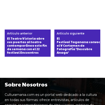
Artículo anterior
Artículo siguiente
El Teatro Victoria abre
El
sus puertas al teatro
Festival Taganana convoca
contemporáneo este fin
el V Certamen de
de semana con el 22
Fotografía ‘Descubre
festival Encuentros
Anaga’
Sobre Nosotros
Culturamania.com es un portal web dedicado a la cultura
en todas sus formas: ofrece entrevistas, artículos de
opinión, recomendaciones de cine y series, crónicas de