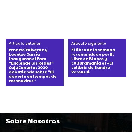
Artículo anterior
Artículo siguiente
Ernesto Valverde y
El libro de la semana
Leontxo García
recomendado por El
inauguran el Foro
Libro en Blanco y
“Enciende las Redes”
Culturamanía es «El
CajaCanarias 2020
colibrí» de Sandro
debatiendo sobre “El
Veronesi
deporte en tiempos de
coronavirus”
Sobre Nosotros