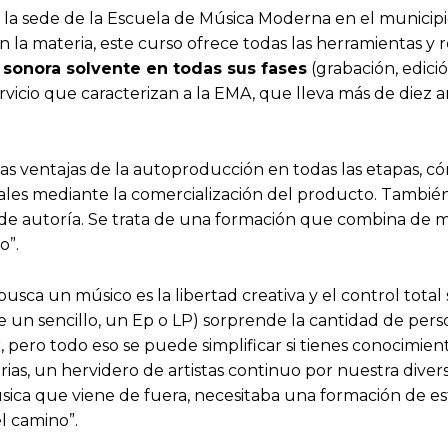
a sede de la Escuela de Música Moderna en el municipio
 la materia, este curso ofrece todas las herramientas y re
sonora solvente en todas sus fases
(grabación, edició
servicio que caracterizan a la EMA, que lleva más de diez
as ventajas de la autoproducción en todas las etapas, có
cales mediante la comercialización del producto. Tambi
 de autoría. Se trata de una formación que combina de m
o”.
 busca un músico es la libertad creativa y el control tot
de un sencillo, un Ep o LP) sorprende la cantidad de per
pero todo eso se puede simplificar si tienes conocimien
ias, un hervidero de artistas continuo por nuestra diver
música que viene de fuera, necesitaba una formación de es
l camino”.