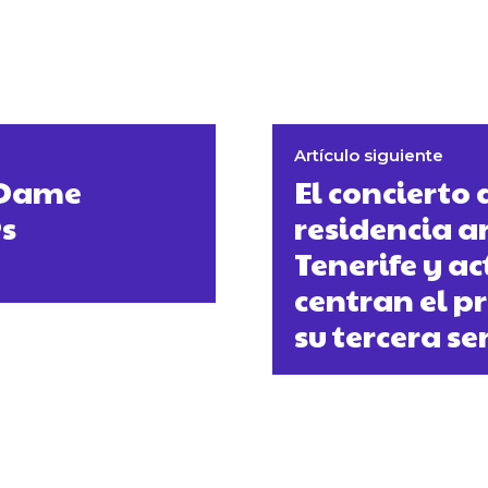
Artículo siguiente
a Dame
El concierto 
@s
residencia ar
Tenerife y a
centran el 
su tercera 