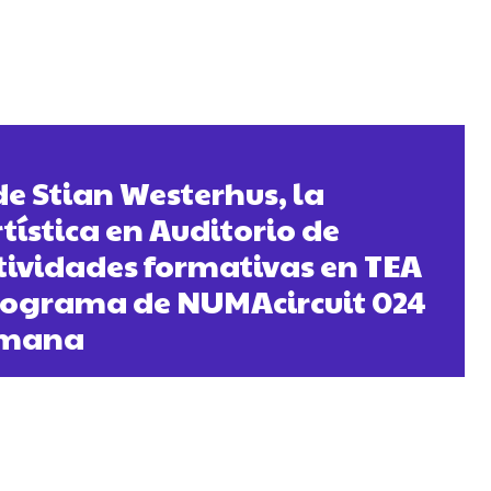
de Stian Westerhus, la
tística en Auditorio de
ctividades formativas en TEA
programa de NUMAcircuit 024
semana