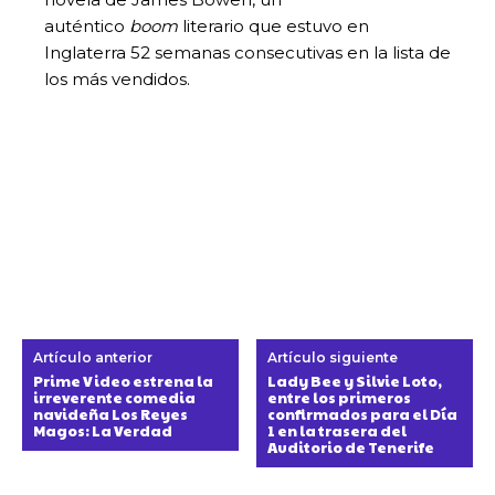
auténtico
boom
literario que estuvo en
Inglaterra 52 semanas consecutivas en la lista de
los más vendidos.
Artículo anterior
Artículo siguiente
Prime Video estrena la
Lady Bee y Silvie Loto,
irreverente comedia
entre los primeros
navideña Los Reyes
confirmados para el Día
Magos: La Verdad
1 en la trasera del
Auditorio de Tenerife