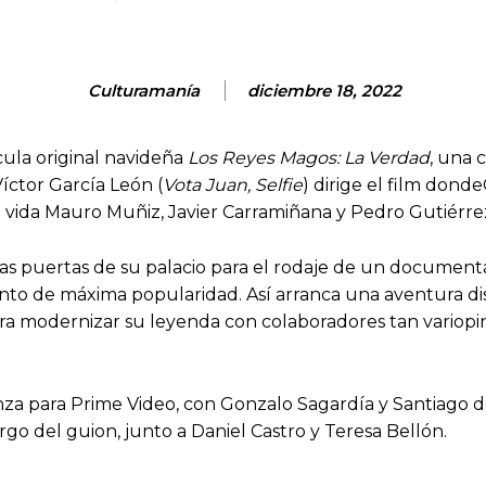
Culturamanía
diciembre 18, 2022
cula original navideña
Los Reyes Magos: La Verdad
, una 
Víctor García León (
Vota Juan, Selfie
) dirige el film dond
 vida Mauro Muñiz, Javier Carramiñana y Pedro Gutiérre
as puertas de su palacio para el rodaje de un documenta
o de máxima popularidad. Así arranca una aventura disp
a modernizar su leyenda con colaboradores tan variopin
za para Prime Video, con Gonzalo Sagardía y Santiago de
rgo del guion, junto a Daniel Castro y Teresa Bellón.