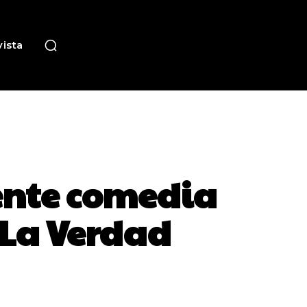
ista
rente comedia
 La Verdad