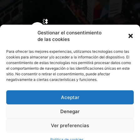
Gestionar el consentimiento
de las cookies
Para ofrecer las mejores experiencias, utilizamos tecnologías como las
cookies para almacenar y/o acceder a la información del dispositivo. El
consentimiento de estas tecnologías nos permitirá procesar datos como
el comportamiento de navegación o las identificaciones únicas en este
sitio. No consentir o retirar el consentimiento, puede afectar
negativamente a ciertas características y funciones.
CONTACTA CON NOSOTROS
POLÍTICA DE PRIVACIDAD
Aceptar
Denegar
POLÍTICA DE COOKIES
Ver preferencias
© 2026 Todos los derechos reservados. Culturamanía
Política de cookies