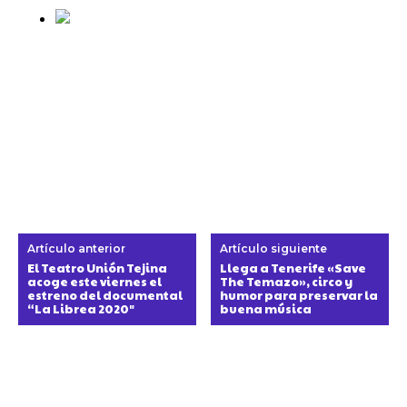
Artículo anterior
Artículo siguiente
El Teatro Unión Tejina
Llega a Tenerife «Save
acoge este viernes el
The Temazo», circo y
estreno del documental
humor para preservar la
“La Librea 2020″
buena música