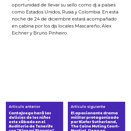
oportunidad de llevar su sello como dj a países
como Estados Unidos, Rusia y Colombia. En esta
noche de 24 de diciembre estará acompañado
en cabina por los djs locales Mascareño, Alex
Eichner y Bruno Pinheiro.
Artículo anterior
Artículo siguiente
Cantajuego hará las
El apasionante drama
delicias de los niños
militar protagonizado
este sábado en el
por Kiefer Sutherland,
Auditorio de Tenerife
The Caine Mutiny Court-
con “Viva mi Planeta”
Martial, llega en