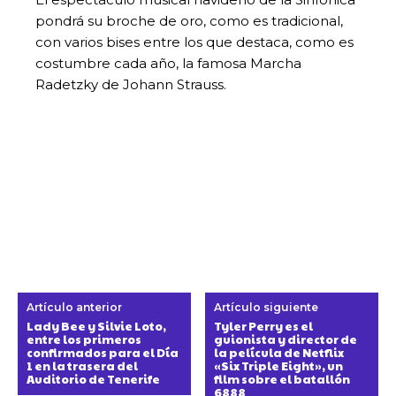
pondrá su broche de oro, como es tradicional,
con varios bises entre los que destaca, como es
costumbre cada año, la famosa Marcha
Radetzky de Johann Strauss.
Artículo anterior
Artículo siguiente
Lady Bee y Silvie Loto,
Tyler Perry es el
entre los primeros
guionista y director de
confirmados para el Día
la película de Netflix
1 en la trasera del
«Six Triple Eight», un
Auditorio de Tenerife
film sobre el batallón
6888