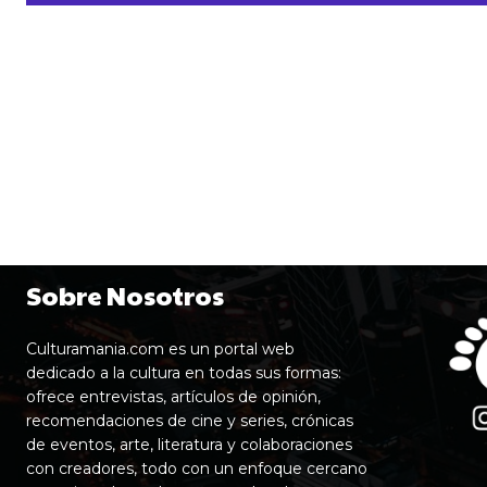
Sobre Nosotros
Culturamania.com es un portal web
dedicado a la cultura en todas sus formas:
ofrece entrevistas, artículos de opinión,
recomendaciones de cine y series, crónicas
de eventos, arte, literatura y colaboraciones
con creadores, todo con un enfoque cercano