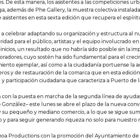
. De esta manera, los asistentes a las competiciones urba
ga, además de Phe Gallery, la muestra colectiva instalada
 asistentes en esta sexta edición que recupera el espírit
 a celebrar adaptando su organización y estructura al nu
ad para el público, artistas y el equipo involucrado en l
nicios, un resultado que no habría sido posible sin la i
oradores, cuyo sostén ha sido fundamental para el crecimi
ento ejemplar, así como a la ciudadanía portuense la ac
ros y de restauración de la comarca que en esta edición
l y participación ciudadana que caracteriza a Puerto de 
n la puesta en marcha de la segunda línea de ayudas t
o González– este lunes se abre el plazo de la nueva conv
y su pequeño y mediano comercio, a lo que se sigue sum
o y para seguir generando riqueza no solo para nuestro mu
moa Productions con la promoción del Ayuntamiento de 