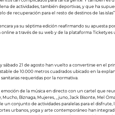
ntos tan complicados para tanta gente. Y también es un 
llena de actividades, también deportivas, y que ha sup
 de recuperación para el resto de destinos de las islas”
 encara ya su séptima edición reafirmando su apuesta po
ta online a través de su web y de la plataforma Tickety.e
0 y sábado 21 de agosto han vuelto a convertirse en el p
 estable de 10.000 metros cuadrados ubicado en la expla
sanitarias requeridas por la normativa.
la emoción de la música en directo con un cartel que re
fly, Mucho, Biznaga, Mujeres, _juno, Jack Bisonte, Mel 
n conjunto de actividades paralelas para el disfrute, la
eportes urbanos, yoga y arte contemporáneo han integrado