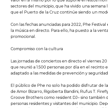
valor en sí mismo por lo que supone en estos mome
sectores del municipio, que ha vivido una semana 
que el Puerto de la Cruz continúe siendo un modelo
Con las fechas anunciadas para 2022, Phe Festival
la música en directo. Para ello, ha puesto a la ven
promocional.
Compromiso con la cultura
Las jornadas de conciertos en directo el viernes 2
que reunió a 1.500 personas por día en el recinto
adaptado a las medidas de prevención y seguridad 
El público de Phe no solo ha podido disfrutar de 
de Amor Bizarro, Rigoberta Bandini, Rufus T. Fire
Groove Brothers como resident DJ– sino también de u
personas residentes y visitantes del municipio. D