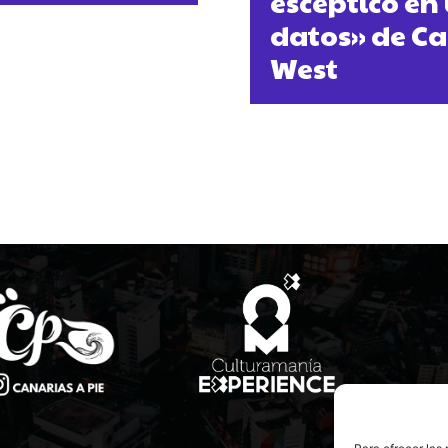
escéptico en
datos» de Car
West