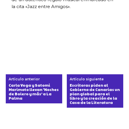
la cita «Jazz entre Amigos».
Artículo anterior
Artículo siguiente
Carla Vega y Satomi
Escritoras piden al
Marimoto llevan ‘Noches
Gobierno de Canarias un
de Bolero y más’ a La
plan global para el
Palma
libro y la creación de la
Casa de la Literatura