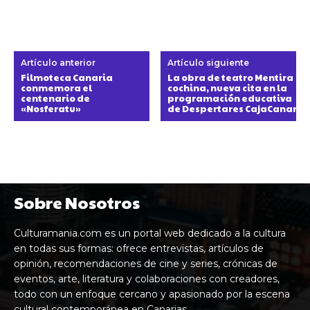
Artículo anterior
Artículo siguiente
Filmoteca Canaria
La obra de teatro Mentira
conmemora el
cochina, nueva cita en la
centenario de
programación educativa
«Nosferatu»
de Despertares CajaCanaria
Sobre Nosotros
Culturamania.com es un portal web dedicado a la cultura
en todas sus formas: ofrece entrevistas, artículos de
opinión, recomendaciones de cine y series, crónicas de
eventos, arte, literatura y colaboraciones con creadores,
todo con un enfoque cercano y apasionado por la escena
cultural contemporánea en Canarias.