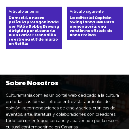
Artículo anterior
Artículo siguiente
Damsel: La nueva
La editorial Capitán
película protagonizada
Swing lanza «Nuestra
por Millie Bobby Brown y
menopausia: una
dirigida por el canario
versión no oficial» de
Juan Carlos Fresnadillo
Anna Freixas
se estrena el 8 de marzo
en Netflix
Sobre Nosotros
Culturamania.com es un portal web dedicado a la cultura
en todas sus formas: ofrece entrevistas, artículos de
opinión, recomendaciones de cine y series, crónicas de
eventos, arte, literatura y colaboraciones con creadores,
todo con un enfoque cercano y apasionado por la escena
cultural contemporánea en Canarias.