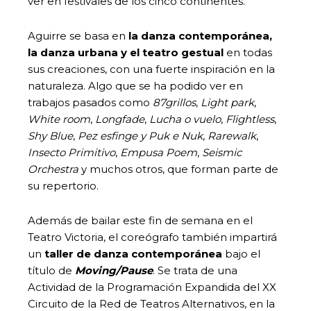
ver en festivales de los cinco continentes.
Aguirre se basa en
la danza contemporánea,
la danza urbana y el teatro gestual
en todas
sus creaciones, con una fuerte inspiración en la
naturaleza. Algo que se ha podido ver en
trabajos pasados como
87grillos
,
Light park
,
White room
,
Longfade
,
Lucha o vuelo
,
Flightless
,
Shy Blue
,
Pez esfinge y Puk e Nuk
,
Rarewalk
,
Insecto Primitivo
,
Empusa Poem
,
Seismic
Orchestra
y muchos otros, que forman parte de
su repertorio.
Además de bailar este fin de semana en el
Teatro Victoria, el coreógrafo también impartirá
un
taller de danza contemporánea
bajo el
título de
Moving/Pause
. Se trata de una
Actividad de la Programación Expandida del XX
Circuito de la Red de Teatros Alternativos, en la