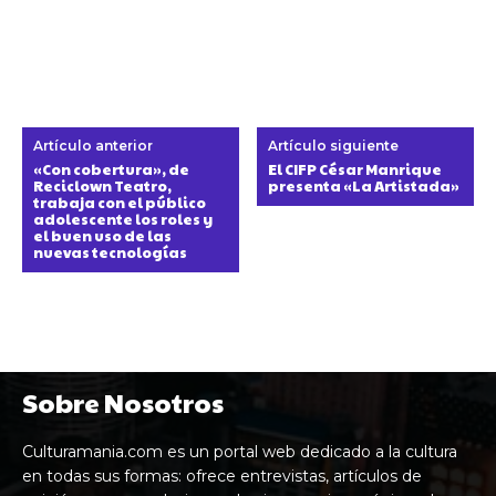
Artículo anterior
Artículo siguiente
«Con cobertura», de
El CIFP César Manrique
Reciclown Teatro,
presenta «La Artistada»
trabaja con el público
adolescente los roles y
el buen uso de las
nuevas tecnologías
Sobre Nosotros
Culturamania.com es un portal web dedicado a la cultura
en todas sus formas: ofrece entrevistas, artículos de