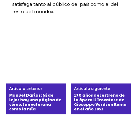
satisfaga tanto al público del país como al del
resto del mundo».
Artículo anterior
Artículo siguiente
Manuel Darias: Ni de
170 años del estreno de
lejos hay una página de
la ópera Il Trovatore de
cómic tan veterana
Giuseppe Verdi en Roma
como la mía
en el año 1853