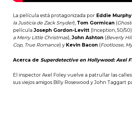
La película está protagonizada por
Eddie Murphy
la Justicia de Zack Snyder
),
Tom Gormican
(
Ghost
película
Joseph Gordon-Levitt
(Inception, 50/50)
a Merry Little Christmas
),
John Ashton
(
Beverly Hi
Cop, True Romance
) y
Kevin Bacon
(
Footloose, My
Acerca de
Superdetective en Hollywood: Axel F
:
El inspector Axel Foley vuelve a patrullar las call
sus viejos amigos Billy Rosewood y John Taggart pa