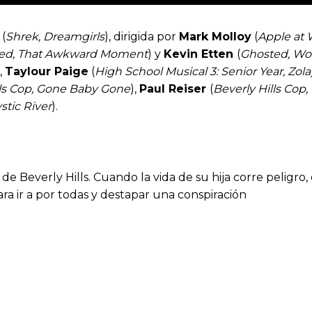
(
Shrek, Dreamgirls
), dirigida por
Mark Molloy
(
Apple at
ed, That Awkward Moment
) y
Kevin Etten
(
Ghosted, Wo
,
Taylour Paige
(
High School Musical 3: Senior Year, Zola
lls Cop, Gone Baby Gone
),
Paul Reiser
(
Beverly Hills Cop
stic River
).
es de Beverly Hills. Cuando la vida de su hija corre pelig
ra ir a por todas y destapar una conspiración