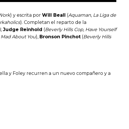
 Work
) y escrita por
Will Beall
(
Aquaman, La Liga de
rkaholics
). Completan el reparto de la
)
,
Judge Reinhold
(
Beverly Hills Cop, Have Yourself
, Mad About You
),
Bronson Pinchot
(
Beverly Hills
ro, ella y Foley recurren a un nuevo compañero y a