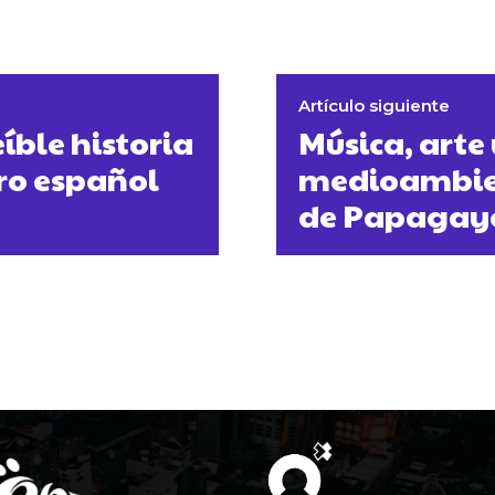
Artículo siguiente
íble historia
Música, arte
ro español
medioambien
de Papagay