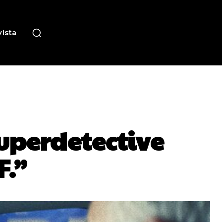
ista
Superdetective
F.”