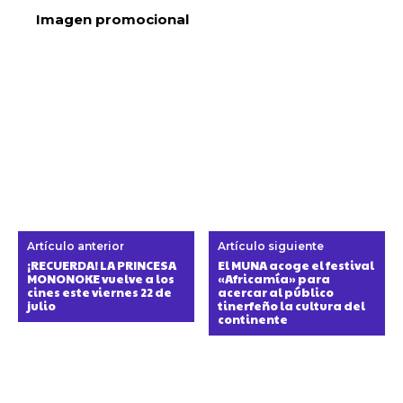
Imagen promocional
Artículo anterior
Artículo siguiente
¡RECUERDA! LA PRINCESA
El MUNA acoge el festival
MONONOKE vuelve a los
«Africamía» para
cines este viernes 22 de
acercar al público
julio
tinerfeño la cultura del
continente