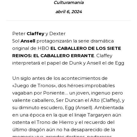
Culturamanía
abril 6, 2024
Peter
Claffey
y Dexter
Sol
Ansell
protagonizarán la serie dramática
original de HBO
EL CABALLERO DE LOS SIETE
REINOS: EL CABALLERO ERRANTE
. Claffey
interpretará el papel de Dunk y Ansell el de Egg
Un siglo antes de los acontecimientos de
«Juego de Tronos», dos héroes improbables
vagaban por Poniente… un joven, ingenuo pero
valiente caballero, Ser Duncan el Alto (Claffey), y
su diminuto escudero, Egg (Ansell). Ambientada
en una época en la que el linaje Targaryen aún
ostenta el Trono de Hierro y el recuerdo del
último dragón aún no ha desaparecido de la
memoria viva, grandes destinos, poderosos