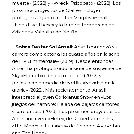
muerte» (2022) y «Wreck: Psicopato» (2022). Los
próximos proyectos de Claffey incluyen
protagonizar junto a Cillian Murphy «Small
Things Like These» y la tercera temporada de
«Vikingos: Valhalla
«
de Netflix.
–
Sobre Dexter Sol Ansell
: Ansell comenzó su
carrera como actor a los cuatro años en la serie
de ITV «Emmerdale» (2019). Desde entonces,
Ansell ha protagonizado la serie de suspense de
Sky «El pueblo de los malditos» (2022) y la
película de comedia de Netflix «Navidad en la
granja» (2022). Más recientemente, Ansell
interpretó al joven Coriolanus Snow en «Los
juegos del hambre: Balada de pájaros cantores
y serpientes» (2023). Los próximos proyectos de
Ansell incluyen: «Here», de Robert Zemeckis,
«The Moor», «Hullraisers» de Channel 4 y «Robin
and The Hood».