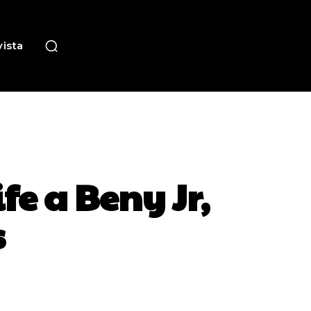
ista
fe a Beny Jr,
s