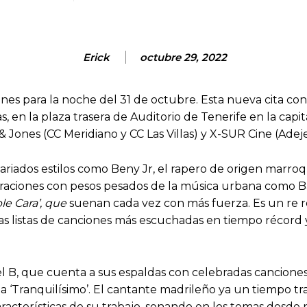
Erick
octubre 29, 2022
s para la noche del 31 de octubre. Esta nueva cita con la
, en la plaza trasera de Auditorio de Tenerife en la capit
& Jones (CC Meridiano y CC Las Villas) y X-SUR Cine (Adeje
ariados estilos como Beny Jr, el rapero de origen marro
boraciones con pesos pesados de la música urbana como B
ble Cara’, que
suenan cada vez con más fuerza. Es un re r
as listas de canciones más escuchadas en tiempo récord y
ael B, que cuenta a sus espaldas con celebradas canciones
 ‘Tranquilísimo’. El cantante madrileño ya un tiempo tr
aracterísticas de su trabajo, sonando en los temas desd