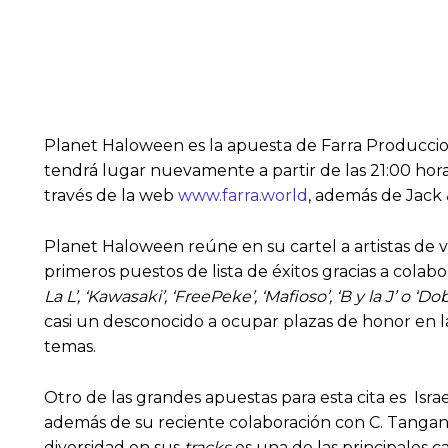
Planet Haloween es la apuesta de Farra Produccione
tendrá lugar nuevamente a partir de las 21:00 horas
través de la web
www.farra.world
, además de Jack 
Planet Haloween reúne en su cartel a artistas de v
primeros puestos de lista de éxitos gracias a cola
La L’, ‘Kawasaki’, ‘FreePeke’, ‘Mafioso’, ‘B y la J’ o ‘Do
casi un desconocido a ocupar plazas de honor en l
temas.
Otro de las grandes apuestas para esta cita es Isr
además de su reciente colaboración con C. Tangana
diversidad en sus
tracks
es una de las principales c