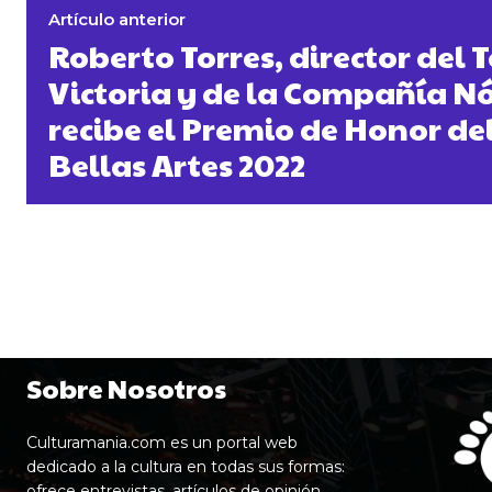
Artículo anterior
Roberto Torres, director del 
Victoria y de la Compañía 
recibe el Premio de Honor del
Bellas Artes 2022
Sobre Nosotros
Culturamania.com es un portal web
dedicado a la cultura en todas sus formas:
ofrece entrevistas, artículos de opinión,