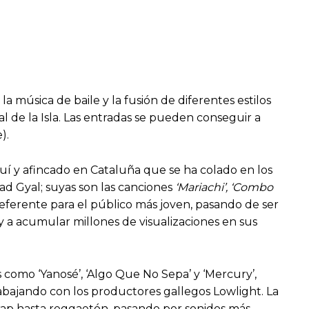
 música de baile y la fusión de diferentes estilos
al de la Isla. Las entradas se pueden conseguir a
).
quí y afincado en Cataluña que se ha colado en los
ad Gyal; suyas son las canciones
‘Mariachi’, ‘Combo
eferente para el público más joven, pasando de ser
 a acumular millones de visualizaciones en sus
 como ‘Yanosé’, ‘Algo Que No Sepa’ y ‘Mercury’,
abajando con los productores gallegos Lowlight. La
e rap hasta reggaetón, pasando por sonidos más