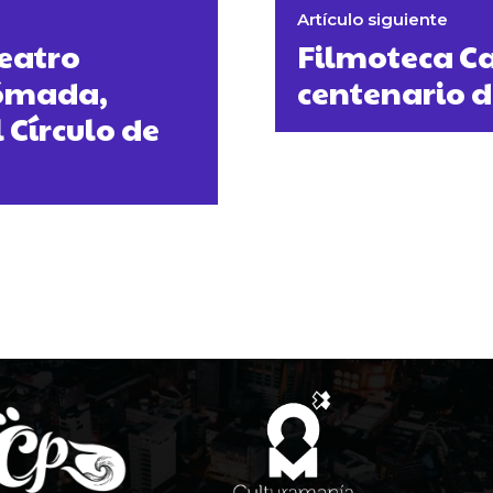
Artículo siguiente
Teatro
Filmoteca C
Nómada,
centenario d
 Círculo de