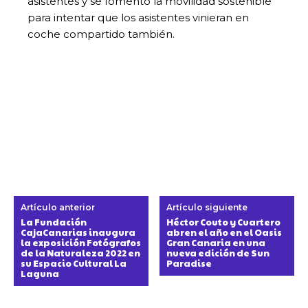
asistentes y se fomentó la movilidad sostenible
para intentar que los asistentes vinieran en
coche compartido también.
Artículo anterior
Artículo siguiente
La Fundación
Héctor Couto y Cuartero
CajaCanarias inaugura
abren el año en el Oasis
la exposición Fotógrafos
Gran Canaria en una
de la Naturaleza 2022 en
nueva edición de Sun
su Espacio Cultural La
Paradise
Laguna