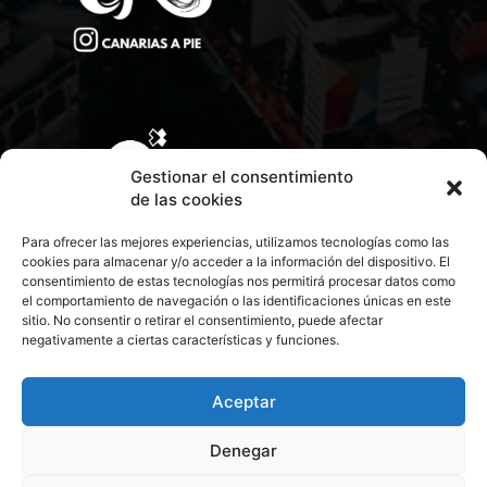
Gestionar el consentimiento
de las cookies
Para ofrecer las mejores experiencias, utilizamos tecnologías como las
cookies para almacenar y/o acceder a la información del dispositivo. El
consentimiento de estas tecnologías nos permitirá procesar datos como
el comportamiento de navegación o las identificaciones únicas en este
sitio. No consentir o retirar el consentimiento, puede afectar
negativamente a ciertas características y funciones.
CONTACTA CON NOSOTROS
POLÍTICA DE PRIVACIDAD
Aceptar
Denegar
POLÍTICA DE COOKIES