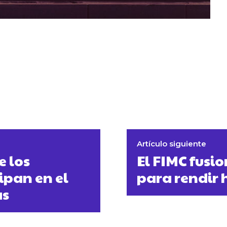
Artículo siguiente
e los
El FIMC fusi
ipan en el
para rendir 
as