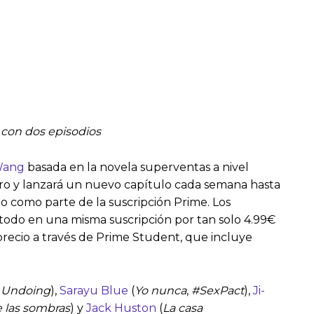
 con dos episodios
Wang
basada en la novela superventas a nivel
enero y lanzará un nuevo capítulo cada semana hasta
o como parte de la suscripción Prime. Los
todo en una misma suscripción por tan solo 4.99€
precio a través de Prime Student, que incluye
Undoing
),
Sarayu Blue
(
Yo nunca
,
#SexPact
),
Ji-
e las sombras
) y
Jack Huston
(
La casa