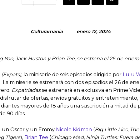
Culturamanía
enero 12, 2024
g Yoo, Jack Huston y Brian Tee,
se estrena el 26 de enero
 (Expats)
, la miniserie de seis episodios dirigida por
Lulu 
e
. La miniserie se estrenará con dos episodios el 26 de 
rero.
Expatriadas
se estrenará en exclusiva en Prime Vide
frutar de ofertas, envíos gratuitos y entretenimiento, 
tudiantes mayores de 18 años una suscripción a mitad de 
de 90 días.
de un Oscar y un Emmy
Nicole Kidman
(
Big Little Lies
,
The
g Tigers
),
Brian Tee
(
Chicago Med
,
Ninja Turtles: Fuera d