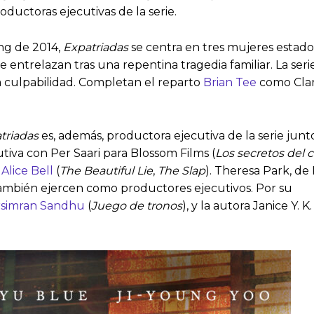
ductoras ejecutivas de la serie.
ng de 2014,
Expatriadas
se centra en tres mujeres estado
 entrelazan tras una repentina tragedia familiar. La serie
la culpabilidad. Completan el reparto
Brian Tee
como Clar
triadas
es, además, productora ejecutiva de la serie junto
iva con Per Saari para Blossom Films (
Los secretos del 
a
Alice Bell
(
The Beautiful Lie
,
The Slap
). Theresa Park, de
también ejercen como productores ejecutivos. Por su
simran Sandhu
(
Juego de tronos
), y la autora Janice Y.