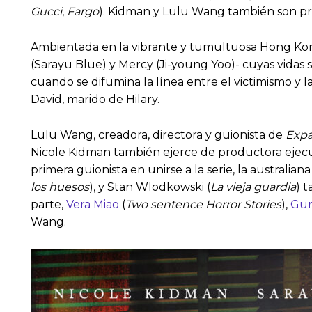
Gucci
,
Fargo
). Kidman y Lulu Wang también son pro
Ambientada en la vibrante y tumultuosa Hong Ko
(Sarayu Blue) y Mercy (Ji-young Yoo)- cuyas vidas se
cuando se difumina la línea entre el victimismo y 
David, marido de Hilary.
Lulu Wang, creadora, directora y guionista de
Expa
Nicole Kidman también ejerce de productora ejecut
primera guionista en unirse a la serie, la australian
los huesos
), y Stan Wlodkowski (
La vieja guardia
) 
parte,
Vera Miao
(
Two sentence Horror Stories
),
Gur
Wang.