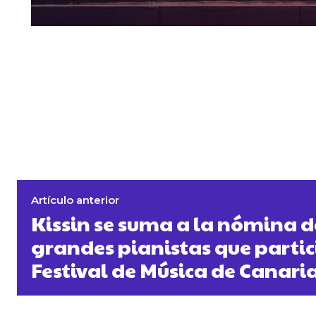
Artículo anterior
Kissin se suma a la nómina d
grandes pianistas que partic
Festival de Música de Canari