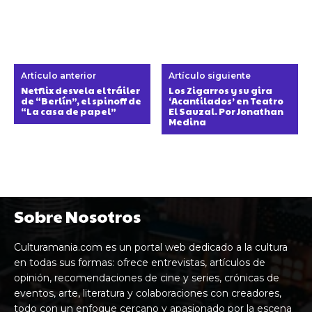
Artículo anterior
Artículo siguiente
Netflix desvela el tráiler
Los Zigarros y su gira
de “Berlín”, el spinoff de
‘Acantilados’ en Teatro
“La casa de papel”
El Sauzal. Por Jonathan
Medina
Sobre Nosotros
Culturamania.com es un portal web dedicado a la cultura
en todas sus formas: ofrece entrevistas, artículos de
opinión, recomendaciones de cine y series, crónicas de
eventos, arte, literatura y colaboraciones con creadores,
todo con un enfoque cercano y apasionado por la escena