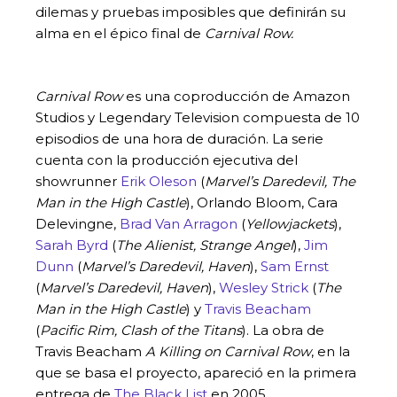
dilemas y pruebas imposibles que definirán su
alma en el épico final de
Carnival Row.
Carnival Row
es una coproducción de Amazon
Studios y Legendary Television compuesta de 10
episodios de una hora de duración. La serie
cuenta con la producción ejecutiva del
showrunner
Erik Oleson
(
Marvel’s Daredevil, The
Man in the High Castle
), Orlando Bloom, Cara
Delevingne,
Brad Van Arragon
(
Yellowjackets
),
Sarah Byrd
(
The Alienist, Strange Angel
),
Jim
Dunn
(
Marvel’s Daredevil, Haven
),
Sam Ernst
(
Marvel’s Daredevil, Haven
),
Wesley Strick
(
The
Man in the High Castle
) y
Travis Beacham
(
Pacific Rim, Clash of the Titans
). La obra de
Travis Beacham
A Killing on Carnival Row
, en la
que se basa el proyecto, apareció en la primera
entrega de
The Black List
en 2005.