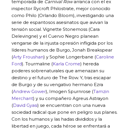
temporada de
Carnival Row
arranca con el ex
inspector Rycroft Philostrate, mejor conocido
como Philo (Orlando Bloom), investigando una
serie de espantosos asesinatos que avivan la
tensión social. Vignette Stonemoss (Cara
Delevingne) y el Cuervo Negro planean
vengarse de la injusta opresión infligida por los
líderes humanos de Burgo, Jonah Breakspear
(
Arty Froushan
) y Sophie Longerbane (
Caroline
Ford
). Tourmaline (
Karla Crome
) hereda
poderes sobrenaturales que amenazan su
destino y el futuro de The Row. Y, tras escapar
de Burgo y de su vengativo hermano Ezra
(
Andrew Gower
), Imogen Spurnrose (
Tamzin
Merchant
) y su compañero Agreus Astrayon
(
David Gyasi
) se encuentran con una nueva
sociedad radical que pone en peligro sus planes.
Con los humanos y las hadas divididos y la
libertad en juego, cada héroe se enfrentará a