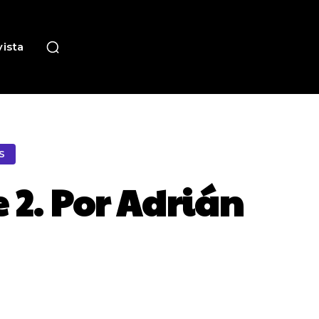
ista
S
 2. Por Adrián