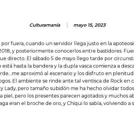
Culturamanía
mayo 15, 2023
or fuera, cuando un servidor llega justo en la apoteosi
al 2018, y posteriormente conocerlos entre bastidores. 
que directo. El sábado 5 de mayo llego tarde por circu
o está hasta la bandera y la dupla vasca comienza a des
ricorde…me aproximó al escenario y los disfruto en plen
ogos. El ambiente se rinde ante tal ventisca de Rock e
oxy Lady, pero tamaño subidón me ha hecho olvidar tod
 piel, pero los presentes parecen agotados y muchos ab
ga eran el broche de oro, y Chiqui lo sabía, volviendo a