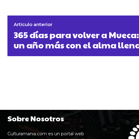
Artículo anterior
365 días para volver a Mueca
un año más con el alma llen
Sobre Nosotros
Culturamania.com es un portal web