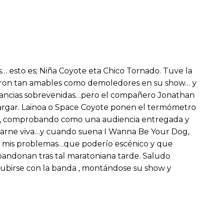
s… esto es; Niña Coyote eta Chico Tornado. Tuve la
Fueron tan amables como demoledores en su show… y
nstancias sobrevenidas…pero el compañero Jonathan
cargar. Lainoa o Space Coyote ponen el termómetro
itud, comprobando como una audiencia entregada y
n carne viva…y cuando suena I Wanna Be Your Dog,
os mis problemas…que poderío escénico y que
andonan tras tal maratoniana tarde. Saludo
 subirse con la banda , montándose su show y