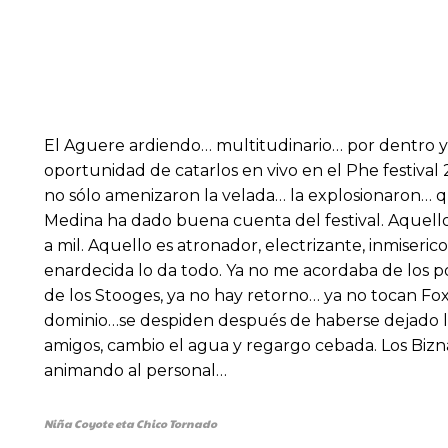
El Aguere ardiendo… multitudinario… por dentro y p
oportunidad de catarlos en vivo en el Phe festiv
no sólo amenizaron la velada… la explosionaron… 
Medina ha dado buena cuenta del festival. Aquell
a mil. Aquello es atronador, electrizante, inmise
enardecida lo da todo. Ya no me acordaba de los p
de los Stooges, ya no hay retorno… ya no tocan F
dominio…se despiden después de haberse dejado la
amigos, cambio el agua y regargo cebada. Los Bizna
animando al personal…
Niña Coyote eta Chico Tornado