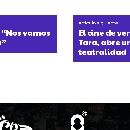
Artículo siguiente
: “Nos vamos
El cine de ve
a”
Tara, abre un
teatralidad