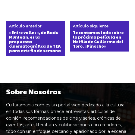
Artículo anterior
Artículo siguiente
«Entre valles», de Radu
Te contamos todo sobre
Muntean, es la
la próxima película en
propuesta
Netflix de Guillermo del
cinematográfica de TEA
Toro, «Pinocho»
para este fin de semana
Sobre Nosotros
Culturamania.com es un portal web dedicado a la cultura
en todas sus formas: ofrece entrevistas, artículos de
opinión, recomendaciones de cine y series, crónicas de
eventos, arte, literatura y colaboraciones con creadores,
todo con un enfoque cercano y apasionado por la escena