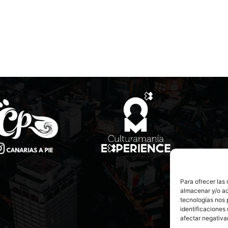
Para ofrecer las
almacenar y/o ac
tecnologías nos 
identificaciones 
afectar negativa