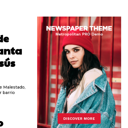
de
Santa
esús
de Malestado,
 barrio
o