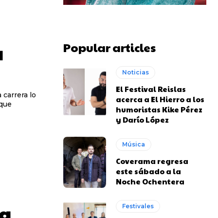
Popular articles
a
Noticias
El Festival Reislas
carrera lo
acerca a El Hierro a los
oque
humoristas Kike Pérez
y Darío López
Música
Coverama regresa
este sábado a la
Noche Ochentera
la
Festivales