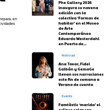
Phe Gallery 2026
inaugura su novena
edición con la
colectiva ‘Formas de
repara, en
habitar’ en el Museo
tividades
de Arte
Contemporáneo
Eduardo Westerdahl
en Puerto de...
Noticias
Ana Tovar, Fidel
Galbán y GemaGe
llevan sus narraciones
este fin de semana a
Verano de cuento
Events
Famtàstic ‘marida’ el
eclipse solar con