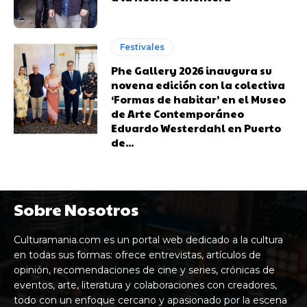
Festivales
Phe Gallery 2026 inaugura su
novena edición con la colectiva
‘Formas de habitar’ en el Museo
de Arte Contemporáneo
Eduardo Westerdahl en Puerto
de...
Sobre Nosotros
Culturamania.com es un portal web dedicado a la cultura
en todas sus formas: ofrece entrevistas, artículos de
opinión, recomendaciones de cine y series, crónicas de
eventos, arte, literatura y colaboraciones con creadores,
todo con un enfoque cercano y apasionado por la escena