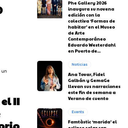
Phe Gallery 2026
0
inaugura su novena
edición con la
colectiva ‘Formas de
habitar’ en el Museo
de Arte
Contemporáneo
Eduardo Westerdahl
en Puerto de...
Noticias
n un
Ana Tovar, Fidel
Galbán y GemaGe
llevan sus narraciones
este fin de semana a
el II
Verano de cuento
e
Events
orio
Famtàstic ‘marida’ el
eclipse solar con