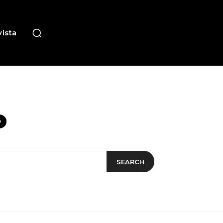
ista
o
SEARCH