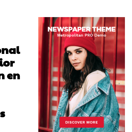
onal
ior
n en
s