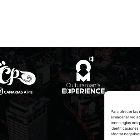
Para ofrecer las
almacenar y/o ac
tecnologías nos 
identificaciones 
afectar negativa