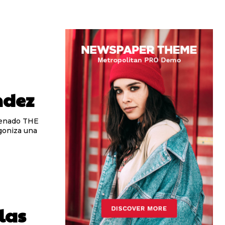
ndez
goniza una
las