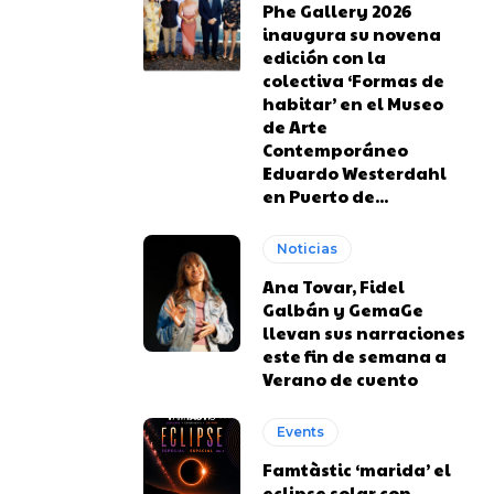
Phe Gallery 2026
inaugura su novena
edición con la
colectiva ‘Formas de
habitar’ en el Museo
de Arte
Contemporáneo
Eduardo Westerdahl
en Puerto de...
Noticias
Ana Tovar, Fidel
Galbán y GemaGe
llevan sus narraciones
este fin de semana a
Verano de cuento
Events
Famtàstic ‘marida’ el
eclipse solar con