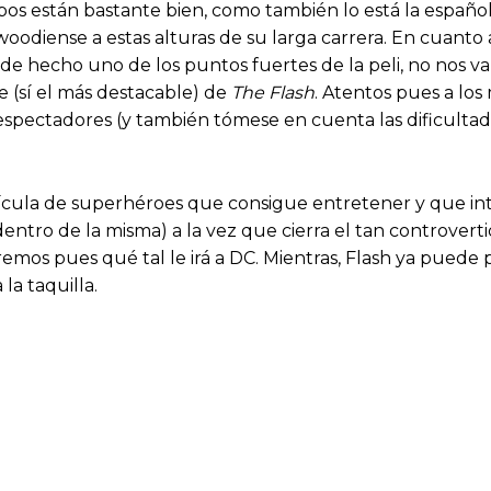
bos están bastante bien, como también lo está la españo
diense a estas alturas de su larga carrera. En cuanto 
 de hecho uno de los puntos fuertes de la peli, no nos
e (sí el más destacable) de
The Flash
. Atentos pues a lo
espectadores (y también tómese en cuenta las dificultade
ícula de superhéroes que consigue entretener y que intr
dentro de la misma) a la vez que cierra el tan controver
emos pues qué tal le irá a DC. Mientras, Flash ya puede p
 la taquilla.