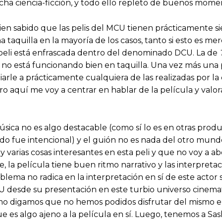
ucha ciencia-ficción, y todo ello repleto de buenos mome
 bien sabido que las pelis del MCU tienen prácticamente si
a taquilla en la mayoría de los casos, tanto si esto es 
 peli está enfrascada dentro del denominado DCU. La de
, no está funcionando bien en taquilla. Una vez más una p
iarle a prácticamente cualquiera de las realizadas por l
pero aquí me voy a centrar en hablar de la película y valor
úsica no es algo destacable (como sí lo es en otras prod
ado fue intencional) y el guión no es nada del otro mun
 varias cosas interesantes en esta peli y que no voy a ab
 la película tiene buen ritmo narrativo y las interpretac
blema no radica en la interpretación en sí de este actor
CU desde su presentación en este turbio universo cinematog
 digamos que no hemos podidos disfrutar del mismo en u
 que es algo ajeno a la película en sí. Luego, tenemos a