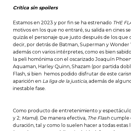
Crítica sin spoilers
Estamos en 2023 y por fin se ha estrenado
THE FL
motivos en los que no entraré, su salida en cines 
quizás el personaje que justo después de los que 
decir, por detrás de Batman, Superman y Wonder W
además con varios intérpretes, como es bien sabid
la peli homónima con el oscarizado Joaquín Phoeni
Aquaman, Harley Quinn, Shazam (por partida doble
Flash, si bien hemos podido disfrutar de este caris
aparición en
La liga de la justicia
, además de alguno
inestable fase.
Como producto de entretenimiento y espectáculo vi
y 2;
Mamá
). De manera efectiva,
The Flash
cumple co
duración, tal y como lo suelen hacer a todas estas 