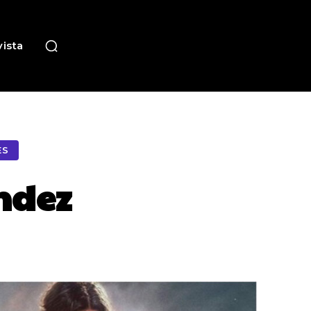
ista
ES
éndez