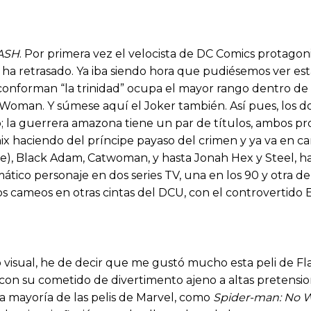
ASH
. Por primera vez el velocista de DC Comics protagon
se ha retrasado. Ya iba siendo hora que pudiésemos ver es
conforman “la trinidad” ocupa el mayor rango dentro de l
oman. Y súmese aquí el Joker también. Así pues, los do
o; la guerrera amazona tiene un par de títulos, ambos p
x haciendo del príncipe payaso del crimen y ya va en ca
), Black Adam, Catwoman, y hasta Jonah Hex y Steel, ha
mático personaje en dos series TV, una en los 90 y otra de
s cameos en otras cintas del DCU, con el controvertido E
sual, he de decir que me gustó mucho esta peli de Flash
n su cometido de divertimento ajeno a altas pretensione
la mayoría de las pelis de Marvel, como
Spider-man: No