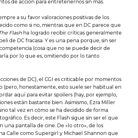
ntos de acción para entretenernos sin más.
empre a su favor valoraciones positivas de los
merecido como si no, mientras que en DC parece que
The Flash
ha logrado recibir críticas generalmente
eli de DC fracasa. Y es una pena porque, sin ser
a competencia (cosa que no se puede decir de
arla por lo que es, omitiendo por lo tanto
ucciones de DC), el CGI es criticable por momentos
do (pero, honestamente, esto suele ser habitual en
ordar aquí para evitar spoilers (hay, por ejemplo,
iones están bastante bien. Asimismo, Ezra Miller
 sino tal vez en cómo se ha decidido de forma
ráfico. Es decir, este Flash sigue sin ser el que
na pantalla de cine. De «lo otro», de los
 Sasha Calle como Supergirl y Michael Shannon que