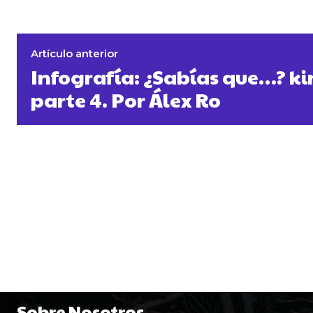
Artículo anterior
Infografía: ¿Sabías que…? k
parte 4. Por Álex Ro
Sobre Nosotros