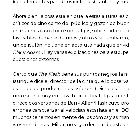
(con elementos paródicos incluidos), fantasía y m
Ahora bien, la cosa está en que, a estas alturas, es
críticos de cine como del público, y gozan de buen
en muchos casos todo son pulgas, sobre todo si la
favorables de parte de unos y otros y, sin embargo
un peliculón, no tiene en absoluto nada que envid
Black Adam
). Hay varias explicaciones para esto, 
cuestiones externas.
Cierto que
The Flash
tiene sus puntos negros: la m
(aunque dice el director de la cinta que lo observ
este tipo de producciones, así que…) Dicho esto, hay
una escena muy emotiva hacia el final). Igualmente,
ofrece dos versiones de Barry Allen/Flash cuyo pro
errónea caracterizar al velocista escarlata en el D
muchos tenemos en mente de los cómics y asimismo
vaivenes de Ezra Miller, no voy a decir nada visto