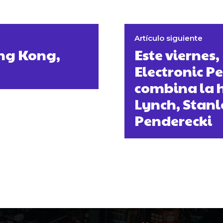
Artículo siguiente
ing Kong,
Este viernes
Electronic P
combina la h
Lynch, Stanl
Penderecki