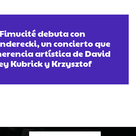
, Fimucité debuta con
enderecki, un concierto que
erencia artística de David
ey Kubrick y Krzysztof