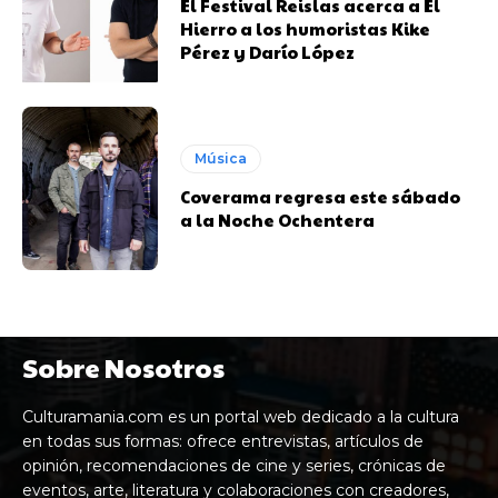
El Festival Reislas acerca a El
Hierro a los humoristas Kike
Pérez y Darío López
Música
Coverama regresa este sábado
a la Noche Ochentera
Sobre Nosotros
Culturamania.com es un portal web dedicado a la cultura
en todas sus formas: ofrece entrevistas, artículos de
opinión, recomendaciones de cine y series, crónicas de
eventos, arte, literatura y colaboraciones con creadores,