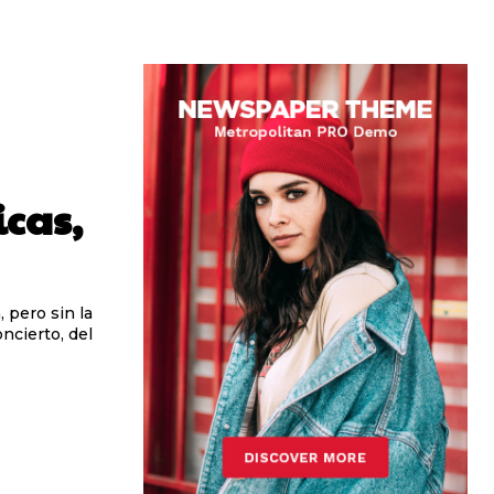
icas,
ncierto, del