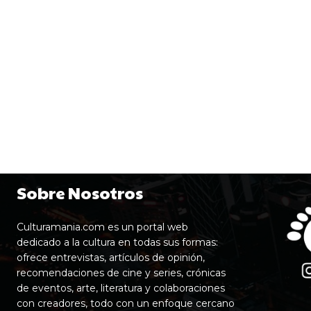
Sobre Nosotros
Culturamania.com es un portal web
dedicado a la cultura en todas sus formas:
ofrece entrevistas, artículos de opinión,
recomendaciones de cine y series, crónicas
de eventos, arte, literatura y colaboraciones
con creadores, todo con un enfoque cercano