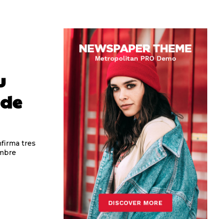
u
 de
nfirma tres
embre