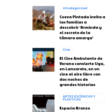
Uncategorized
Cueva Pintada invita a
las familias a
descubrir ‘Arminda y
el secreto de la
támara amarga’
Cine
El Cine Ambulante de
Verano convierte Uga,
en Lanzarote, en un
cine al aire libre con
dos noches de
grandes historias
ARTES ESCÉNICAS Y
PLÁSTICAS
Espacio Bronzo