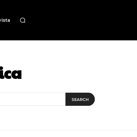
ista
ica
SEARCH